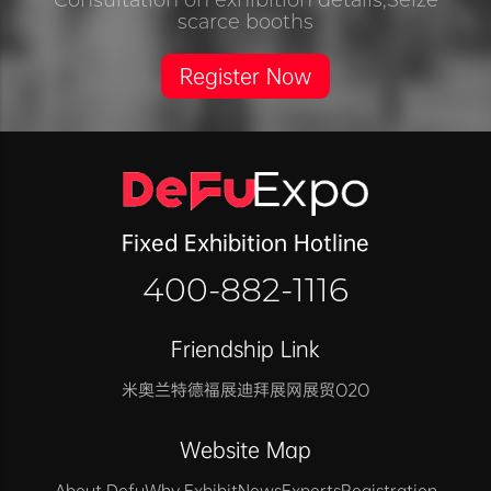
scarce booths
Register Now
Fixed Exhibition Hotline
400-882-1116
Friendship Link
米奥兰特
德福展迪拜展
网展贸O2O
Website Map
About Defu
Why Exhibit
News
Experts
Registration