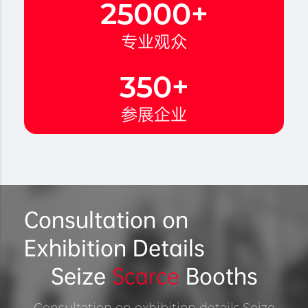
25000
+
专业观众
350
+
参展企业
Consultation on
Exhibition Details
Seize
Scarce
Booths
Consultation on exhibition details,Seize