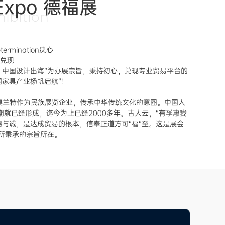
Expo 德福展
ibition
etermination决心
ll兑现
、中国设计出海”为办展宗旨，秉持初心，兑现专业贸易平台的
国家具产业杨帆启航”！
米奥兰特作为民族展览企业，传承中华传统文化的意图。中国人
时期就已经形成，迄今为止已经2000多年。古人云，“有孚惠我
德与诚，是达成贸易的根本，信奉正道方可“福”至。这是展会
展所秉承的宗旨所在。