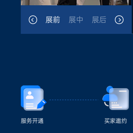
展前
展中
展后