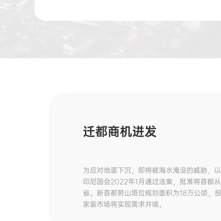
迁都商机迸发
为应对地面下沉，即将被海水淹没的威胁，
印尼国会2022年1月通过法案，批准将首都
省。新首都努山塔拉规划面积为18万公顷，投
家装市场将实现需求井喷。