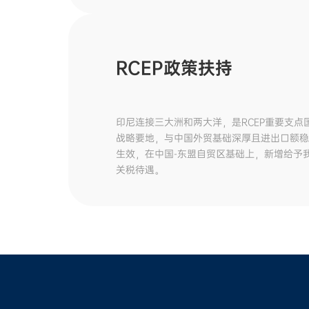
RCEP政策扶持
印尼连接三大洲和两大洋，是RCEP重要支点
战略要地，与中国外贸基础深厚且进出口额稳定
生效，在中国-东盟自贸区基础上，新增给予我
关税待遇。