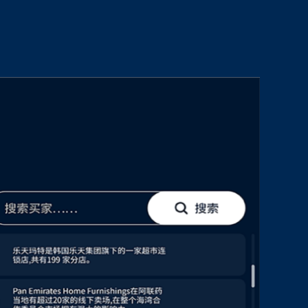
自
匹
到
A
现