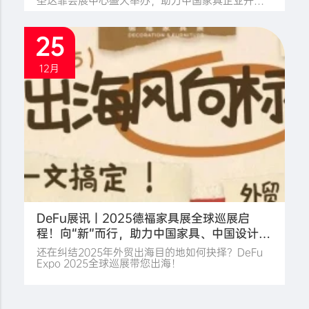
圣达菲会展中心盛大举办，助力中国家具企业开拓
美洲市场商机！ 墨西哥有哪些市场机遇？
一、"Plan México"2030，墨西哥国家发展计划启
动 1.基建与住房项目驱动家具需求井喷 “墨西哥计
25
划”将投入2,770亿美元，这些投资将分布于2,000个
具体项目，涵盖基建、交通、住房、综合农业、新
能源汽车等关键领域。福利住房计划：墨西哥政府
12月
的福利住房计划以零利润、一户一宅、精准识
DeFu展讯丨2025德福家具展全球巡展启
程！向“新”而行，助力中国家具、中国设计出
海
还在纠结2025年外贸出海目的地如何抉择？DeFu
Expo 2025全球巡展带您出海！