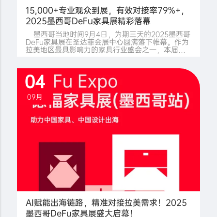
15,000+专业观众到展，有效对接率79%+，
2025墨西哥DeFu家具展精彩落幕
墨西哥当地时间9月4日，为期三天的2025墨西哥
DeFu家具展在圣达菲会展中心圆满落下帷幕。作为
拉美地区最具影响力的家具行业盛会之一，本届墨
西哥DeFu家具展不仅为中国家具企业搭建起面向拉
美市场的重要展示平台，更成为全球家具产业深化
合作与交流的桥梁。展会汇聚近150家优质参展商及
04
众多行业领袖齐聚一堂，并吸引来自巴西、美国、
加拿大、阿根廷、智利、厄瓜多尔、南非等20多个
国家和地区的15,247名专业观众，现场有效商贸对
09月
接率突破79%。这一亮眼数据充分印证了拉美市场
对智能家居解决方案与家具前
AI赋能出海链路，精准对接拉美需求！2025
墨西哥DeFu家具展盛大启幕！