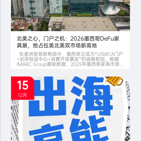
北美之心，门户之机：2026墨西哥DeFu家
具展，抢占拉美北美双市场新高地
在美洲贸易新格局中，墨西哥正成为"USMCA门户
+近岸制造中心+消费升级暴发"的战略枢纽。根据
IMARC Group最新数据，2025年墨西哥家具市场规
模已达106亿美元，家居饰品市场更是高达361.6亿
美元，预计2034年将分别突破158亿和749亿美元，
年复合增长率保持在4.29%-8.43%的高位区间。 作
15
为全球第12大经济体、拉美第二大市场，墨西哥凭
借《美墨加协定》（USMCA）的零关税优势，12小
时航运可覆盖北美、南美及加勒比海30国市场。在
12月
全球供应链"近岸外包"浪潮中，墨西哥正快