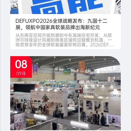
DEFUXPO2026全球战略发布：九国十二
展，领航中国家具软装品牌出海新纪元
从东南亚空间升级热潮到中东高端住宅开发，从欧
洲可持续设计风潮到南美区域供应链整合机遇，一
场贯穿全年的全球软装盛宴即将启幕。2026DEFU
软装家具展，聚焦家具软装产业，覆盖越南、印
尼、迪拜、波兰、墨西哥、巴西、南非、沙特、印
度等九大战略市场，共十二场专业展会。这一纵深
08
布局旨在精准洞察全球软装行业发展风向，助力中
国企业在"一带一路"倡议及RCEP框架下，实现品牌
全球化战略，抢占国际市场份额。 作为链接全球软
09月
装产业的枢纽平台，我们每场展会都将深度解析在
地化消费趋势与设计脉动，输出前沿空间美学与精
准