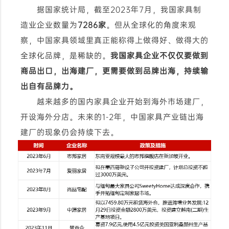
据国家统计局，截至2023年7月，我国家具制
造业企业数量为
7286家
。但从全球化的角度来观
察，中国家具领域里真正能称得上做得好、做得大的
全球化品牌，是稀缺的。
我国家具企业不仅仅要做到
商品出口，出海建厂，更需要做到品牌出海，持续输
出自有品牌力。
越来越多的国内家具企业开始到海外市场建厂，
开设海外分店。未来的1-2年，中国家具产业链出海
建厂的现象仍会持续下去。