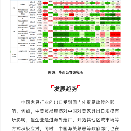
图源：华西证券研究所
发展趋势
中国家具行业的出口受到国内外贸易政策的影
响。例如，中美贸易摩擦对中国对美家具出口规模有
所影响，但企业通过海外建厂、开拓其他区域市场等
方式积极应对。同时，中国海关总署等政府部门也在