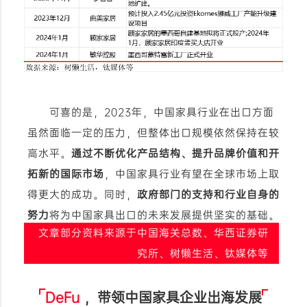
可喜的是，2023年，中国家具行业在出口方面
虽然面临一定的压力，但整体出口规模依然保持在较
高水平。
通过不断优化产品结构、提升品牌价值和开
拓新的国际市场
，中国家具行业有望在全球市场上取
得更大的成功。同时，
政府部门的支持和行业自身的
努力
将为中国家具出口的未来发展提供坚实的基础。
文章部分资料来源于中国海关总数、华西证券研
究所、树懒生活、钛媒体等
DeFu
，带领中国家具企业出海发展