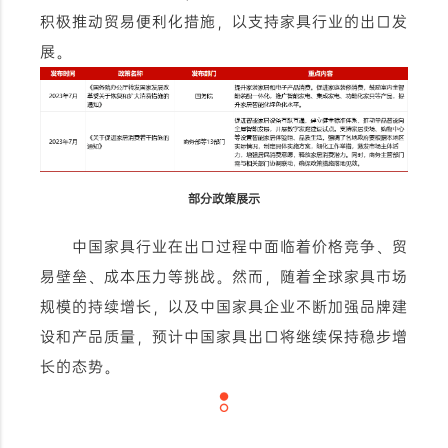
积极推动贸易便利化措施，以支持家具行业的出口发
展。
部分政策展示
中国家具行业在出口过程中面临着价格竞争、贸
易壁垒、成本压力等挑战。然而，随着全球家具市场
规模的持续增长，以及中国家具企业不断加强品牌建
设和产品质量，预计中国家具出口将继续保持稳步增
长的态势。