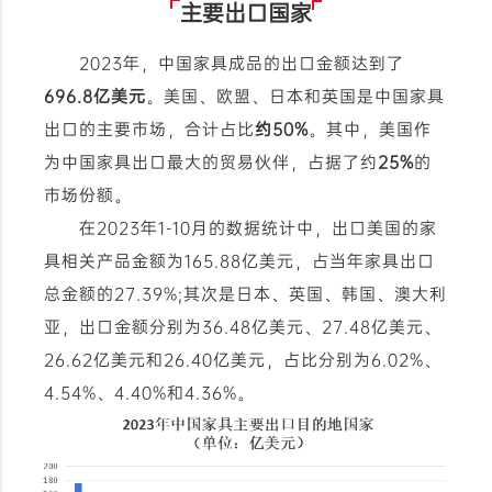
主要出口国家
2023年，中国家具成品的出口金额达到了
696.8亿美元
。美国、欧盟、日本和英国是中国家具
出口的主要市场，合计占比
约50%
。其中，美国作
为中国家具出口最大的贸易伙伴，占据了约
25%
的
市场份额。
在2023年1-10月的数据统计中，出口美国的家
具相关产品金额为165.88亿美元，占当年家具出口
总金额的27.39%;其次是日本、英国、韩国、澳大利
亚，出口金额分别为36.48亿美元、27.48亿美元、
26.62亿美元和26.40亿美元，占比分别为6.02%、
4.54%、4.40%和4.36%。