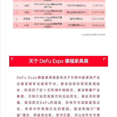
关于 DeFu Expo 德福家具展
DeFu Expo德福家具展是专注于引领中国家具产业
出海发展专业展览平台。展会自综合型贸易展起
步，在经历了近十五年境外耕耘后，展会朝着产业
垂直、引领行业的发展方向应运而生。展会名称德
福，取自英文DeFu的谐音，亦有作为民族展览企
业，传承中华传统文化的意图。展会将践行“德
福”理念，即诚信交易、坚守正道，并以此作为引领