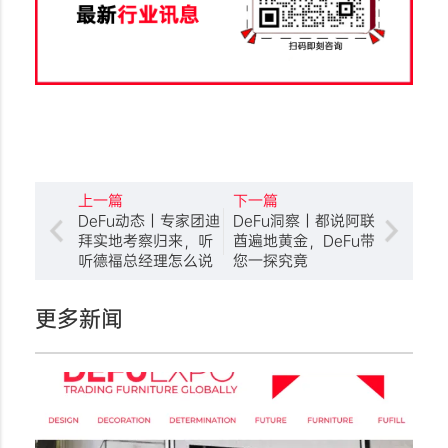
上一篇
下一篇
DeFu动态丨专家团迪
DeFu洞察丨都说阿联
拜实地考察归来，听
酋遍地黄金，DeFu带
听德福总经理怎么说
您一探究竟
更多新闻