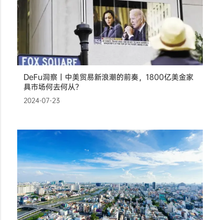
DeFu洞察丨中美贸易新浪潮的前奏，1800亿美金家
具市场何去何从？
2024-07-23