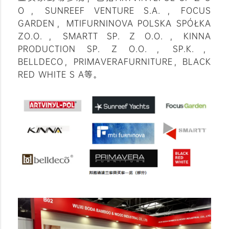
O，SUNREEF VENTURE S.A.，FOCUS
GARDEN，MTIFURNINOVA POLSKA SPÓŁKA
ZO.O.，SMARTT SP. Z O.O.，KINNA
PRODUCTION SP. Z O.O.，SP.K.，
BELLDECO，PRIMAVERAFURNITURE，BLACK
RED WHITE S A等。