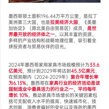
墨西哥领土面积196.44万平方公里，是拉丁
美洲第三大国，也是
拉美经济大国
，《
美墨
加协定
》（原北美自由贸易区）成员，
是世
界最开放的经济体之一
。以其丰富的资源、
多样的产业结构和战略地理位置，吸引着全
球投资者与贸易伙伴的目光。
2024年墨西哥家用家具市场规模预计为
33.6
亿美元
，预计到2029年将达到
45.3亿美元
，
在预测期内（2024-2029年）
复合年增长率
为6.13%
。墨西哥在
家具行业的经济活动是该
国制造业中最具活力的行业之一，平均每年
增长 10%
。推动家具市场增长的关键因素包
括可支配收入水平的提高、快速城市化、技
术创新、消费者偏好的变化以及强劲的墨西