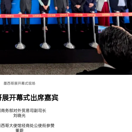
墨西哥展开幕式现场
哥展开幕式出席嘉宾
国商务部对外贸易司副司长
刘晓光
墨西哥大使馆经商处公使衔参赞
董蔚