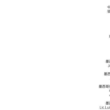
墨
J
墨
墨西哥
墨
Lic.L