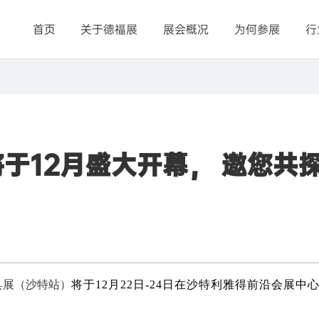
首页
关于德福展
展会概况
为何参展
行
将于12月盛大开幕， 邀您共
家具展（沙特站）
将于
12
月
22
日
-24
日
在
沙特利雅得前沿
会展中