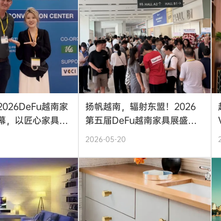
026DeFu越南家
扬帆越南，辐射东盟！2026
幕，以匠心家具链
第五届DeFu越南家具展盛大
阔蓝海
开幕
2026-05-20