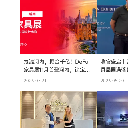
抢滩河内，掘金千亿！DeFu
收官盛启｜2
家具展11月首登河内，锁定中
具展圆满落
产阶级升级采购黄金窗口
接东南亚广
2026-07-31
2026-05-20