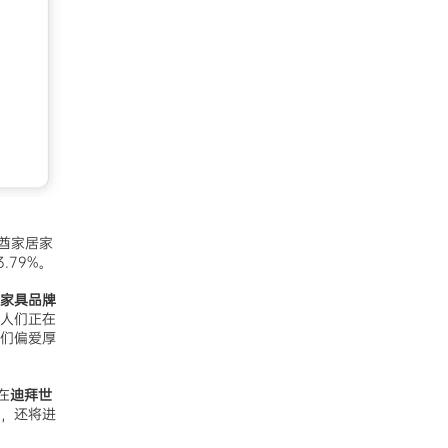
酋家居家
.79%。
家具品牌
人们正在
们偏爱厚
在
迪拜世
，还将进